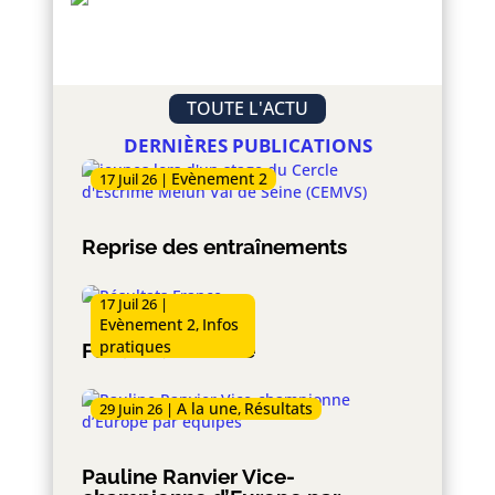
TOUTE L'ACTU
DERNIÈRES PUBLICATIONS
Evènement 2
17 Juil 26
|
Reprise des entraînements
17 Juil 26
|
Evènement 2
Infos
,
pratiques
Forum de rentrée
A la une
Résultats
29 Juin 26
|
,
Pauline Ranvier Vice-