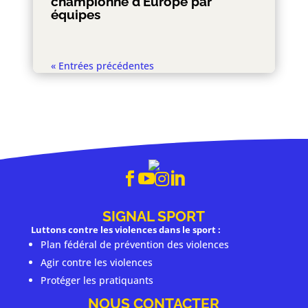
championne d’Europe par
équipes
« Entrées précédentes




SIGNAL SPORT
Luttons contre les violences dans le sport :
Plan fédéral de prévention des violences
Agir contre les violences
Protéger les pratiquants
NOUS CONTACTER