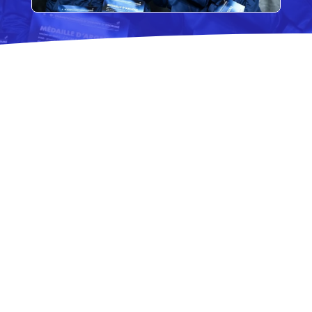
1 JUIN 26
|
EVÈNEMENTS
Fête du club
Lieu : Salle d’armes de Melun
Horaire : 19h
17 AVR 26
|
EVÈNEMENTS
,
RÉSULTATS