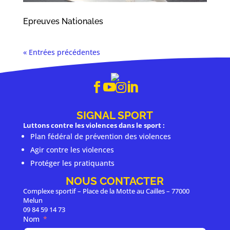
Epreuves Nationales
« Entrées précédentes




SIGNAL SPORT
Luttons contre les violences dans le sport :
Plan fédéral de prévention des violences
Agir contre les violences
Protéger les pratiquants
NOUS CONTACTER
Complexe sportif – Place de la Motte au Cailles – 77000
Melun
09 84 59 14 73
Nom