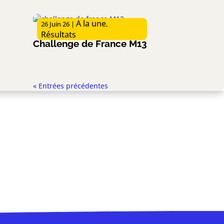
A la une
26 Juin 26
|
,
Résultats
Challenge de France M13
« Entrées précédentes