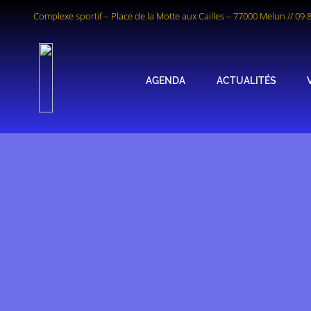
Complexe sportif – Place de la Motte aux Cailles – 77000 Melun
//
09 
AGENDA
ACTUALITÉS