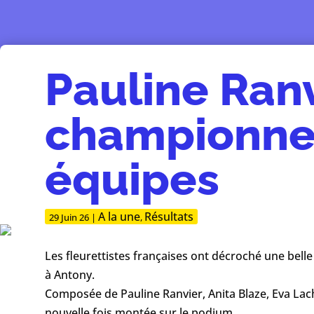
Pauline Ranv
championne 
équipes
A la une
Résultats
29 Juin 26
|
,
Les fleurettistes françaises ont décroché une bell
à Antony.
Composée de Pauline Ranvier, Anita Blaze, Eva Lach
nouvelle fois montée sur le podium.