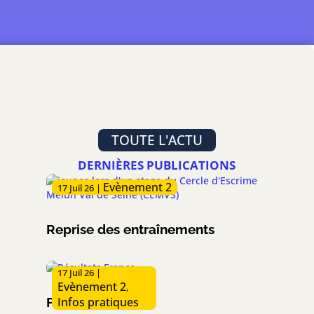
TOUTE L'ACTU
DERNIÈRES PUBLICATIONS
Evènement 2
17 Juil 26
|
Reprise des entraînements
17 Juil 26
|
Evènement 2
,
Forum de rentrée
Infos pratiques