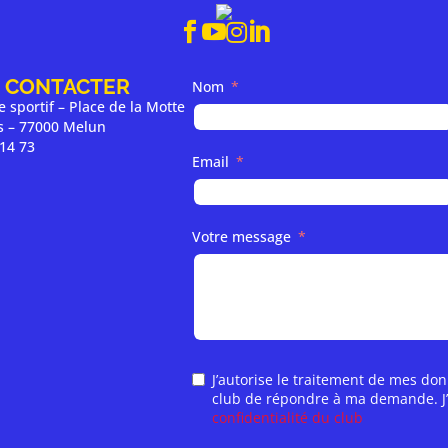




 CONTACTER
Nom
 sportif – Place de la Motte
es – 77000 Melun
 14 73
Email
Votre message
J’autorise le traitement de mes do
club de répondre à ma demande. J’ai
confidentialité du club