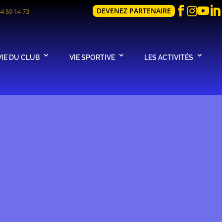




DEVENEZ PARTENAIRE
84 59 14 73
VIE DU CLUB
VIE SPORTIVE
LES ACTIVITÉS