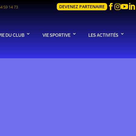




DEVENEZ PARTENAIRE
84 59 14 73
VIE DU CLUB
VIE SPORTIVE
LES ACTIVITÉS