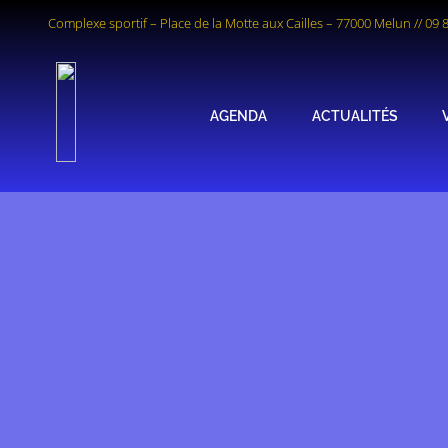
Complexe sportif – Place de la Motte aux Cailles – 77000 Melun
//
09 
AGENDA
ACTUALITÉS