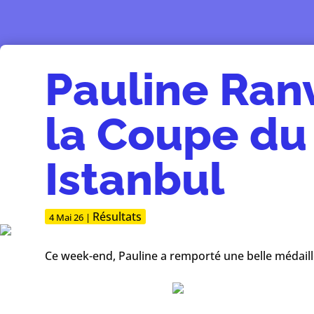
Pauline Ran
la Coupe du
Istanbul
Résultats
4 Mai 26
|
Ce week-end, Pauline a remporté une belle médail