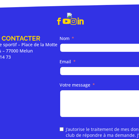




 CONTACTER
Nom
 sportif – Place de la Motte
es – 77000 Melun
 14 73
Email
Votre message
J’autorise le traitement de mes do
club de répondre à ma demande. J’ai