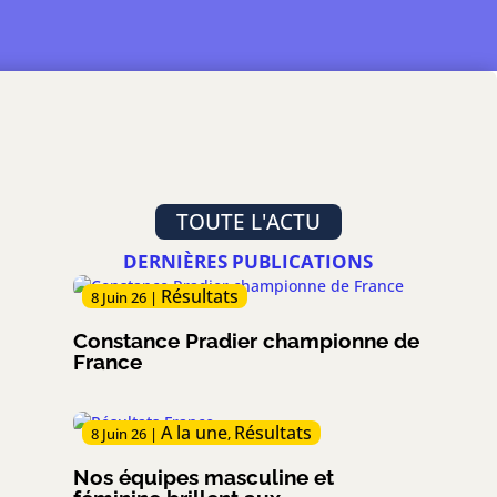
TOUTE L'ACTU
DERNIÈRES PUBLICATIONS
Résultats
8 Juin 26
|
Constance Pradier championne de
France
A la une
Résultats
8 Juin 26
|
,
Nos équipes masculine et