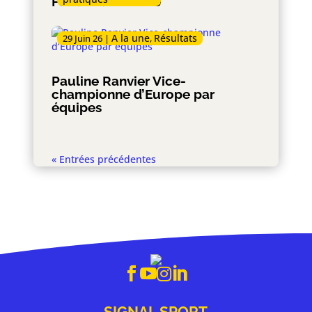
Forum de rentrée
A la une
Résultats
29 Juin 26
|
,
Pauline Ranvier Vice-
championne d’Europe par
équipes
« Entrées précédentes




SIGNAL SPORT