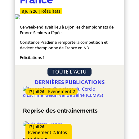
Résultats
8 Juin 26
|
Ce week-end avait lieu à Dijon les championnats de
France Seniors à l’épée.
Constance Pradier a remporté la compétition et
devient championne de France en N3.
Félicitations !
TOUTE L'ACTU
DERNIÈRES PUBLICATIONS
Evènement 2
17 Juil 26
|
Reprise des entraînements
17 Juil 26
|
Evènement 2
Infos
,
pratiques