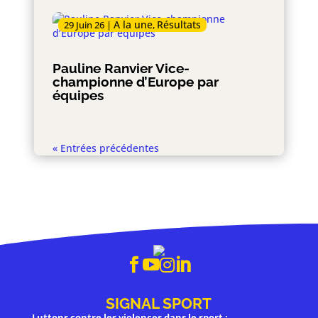
A la une
Résultats
29 Juin 26
|
,
Pauline Ranvier Vice-
championne d’Europe par
équipes
« Entrées précédentes




SIGNAL SPORT
Luttons contre les violences dans le sport :