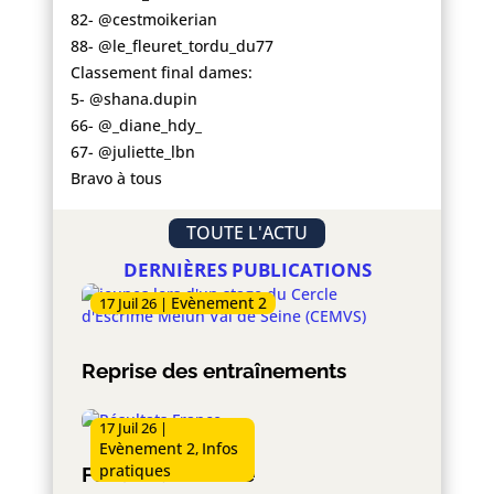
82- @cestmoikerian
88- @le_fleuret_tordu_du77
Classement final dames:
5- @shana.dupin
66- @_diane_hdy_
67- @juliette_lbn
Bravo à tous
TOUTE L'ACTU
DERNIÈRES PUBLICATIONS
Evènement 2
17 Juil 26
|
Reprise des entraînements
17 Juil 26
|
Evènement 2
Infos
,
pratiques
Forum de rentrée