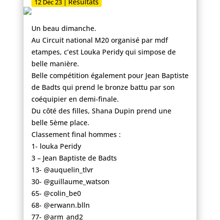
Résultats
12 Déc 23
|
Un beau dimanche.
Au Circuit national M20 organisé par mdf
etampes, c’est Louka Peridy qui simpose de
belle manière.
Belle compétition également pour
Jean Baptiste
de Badts
qui prend le bronze battu par son
coéquipier en demi-finale.
Du côté des filles, Shana Dupin prend une
belle 5ème place.
Classement final hommes :
1- louka Peridy
3 –
Jean Baptiste de Badts
13- @auquelin_tlvr
30- @guillaume_watson
65- @colin_be0
68- @erwann.blln
77- @arm_and2