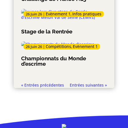
Evènement 1
Infos pratiques
26 Juin 26
|
,
Stage de la Rentrée
Compétitions
Evènement 1
26 Juin 26
|
,
Championnats du Monde
d’escrime
« Entrées précédentes
Entrées suivantes »