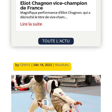
Eliot Chagnon vice-champion
de France
Magnifique performance d’Eliot Chagnon, qui a
décroché le titre de vice-cham…
TOUTE L'ACTU
by
by
by
by
by
CEMVS
CEMVS
CEMVS
CEMVS
CEMVS
|
|
|
|
|
Mar 29, 2024
Jan 17, 2024
Jan 17, 2024
Jan 17, 2024
Déc 18, 2023
|
|
|
|
|
Divers
Résultats
Résultats
Résultats
Résultats